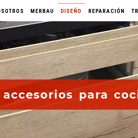
OSOTROS
MERBAU
DISEÑO
REPARACIÓN
T
 accesorios para coc