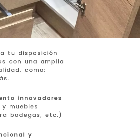
 tu disposición
os con una amplia
alidad, como:
ás.
ento innovadores
e y muebles
ra bodegas, etc.)
ncional y