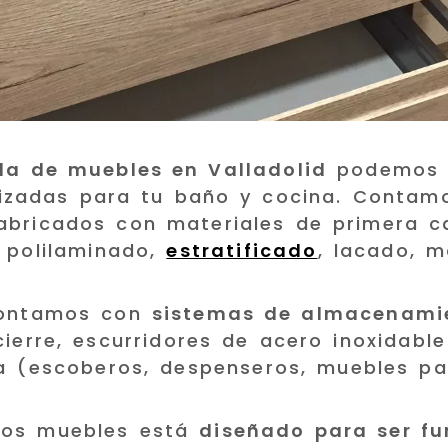
da de muebles en Valladolid
podemos a
lizadas para tu baño y cocina. Contam
bricados con materiales de primera c
 polilaminado,
estratificado
, lacado, m
contamos con
sistemas de almacenami
erre, escurridores de acero inoxidabl
a (escoberos, despenseros, muebles pa
ros muebles está
diseñado para ser fu