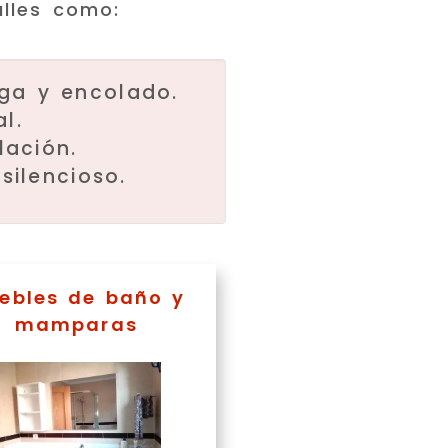
alles como:
ga y encolado.
l.
lación.
silencioso.
ebles de baño y
mamparas